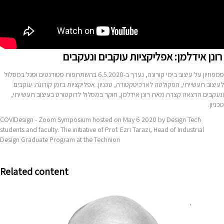
רונן אידלמן: אפליקציות עוקבים ונעקבים
סמפוזיון על עיצוב בימי קורונה, נערך ב-6.5.2020 בהשתתפות סטודנטים וסגל במסלול
לעיצוב תעשייתי, הפקולטה לארכיטקטורה, טכניון. אפליקציות בזמן קורונה: עוקבים
ונעקבים הרצאה קצרה מאת רונן אידלמן, חוקר במסלול לדוקטורט בעיצוב תעשייתי,
טכניון.
COVIDesign - Zoom Symposium hosted on May 6 2020 by Design Tech
students and faculty. The initiative of Prof. Ezri Tarazi, Head of Industrial
Design Graduate Program at the Technion
Related content