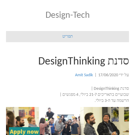
Design-Tech
תפריט
סדנת DesignThinking
על ידי
17/06/2020
|
Amit Sadik
סדנת DesignThinking |
שבועיים בתאריכים 21-7 ביולי, 4 מפגשים |
הרשמה עד ה-3 ביולי.