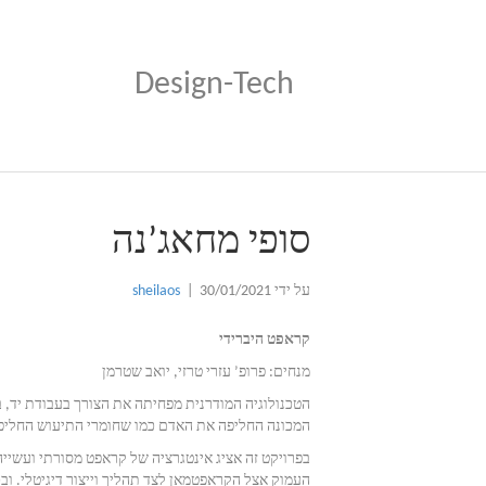
Design-Tech
סופי מחאג’נה
על ידי
30/01/2021
|
sheilaos
קראפט היברידי
מנחים: פרופ’ עזרי טרזי, יואב שטרמן
הטכנולוגיה המודרנית מפחיתה את הצורך בעבודת יד, ב
המכונה החליפה את האדם כמו שחומרי התיעוש החליפו
בפרויקט זה אציג אינטגרציה של קראפט מסורתי ועשייה 
העמוק אצל הקראפטמאן לצד תהליך וייצור דיגיטלי. ובכ