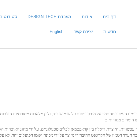
דף בית
אודות
מעבדת DESIGN TECH
סטודנטים
חדשות
יצירת קשר
English
ימינו העיצוב מסתמך על מיכון ופחות על שימוש ביד, ולכן מלאכות מסורתיות הולכות
 חומרים מסורתיים.
עכשווית, היוצרת דיאלוג בין קראפטמאן לכלים טכנולוגיים, על ידי מיזוג האיכויות 
ך הערך הטמון של הקראפט ההיברידי מיוצר על ידי מכונה ואומן הפועלים יחד, לא על 