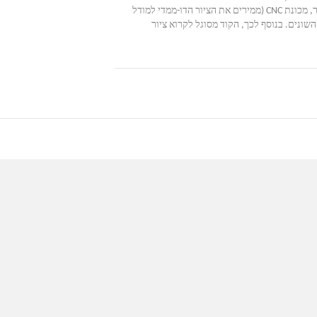
שימוש חדש בצבע, הקראפטמאן/ המשתמש מצייר ציור דו-ממדי עם סט צבעים מיוחד בגווני האפור, הכלים הטכנולוגיים (סורק, קוד גראסהופר, מכונת CNC (ממירים את הציור הדו-ממדי למודל
שונים. בנוסף לכך, הקוד מסוגל לקרוא ציור