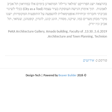
בהרצאה יוצג הפרויקט ‘סולאר גרילה’ המתארגן בימים אלו במוזיאון תל אביב
לאמנות. תוך אימוץ הגישה העוסקת בעיר עצמה
(City as a Tool)
ככלי לשינוי
סביבתי וחברתי וכיחידה אופטימאלית להשפעה על התופעות המקומיות; יוצגו
מקרי מבחן מערים כמו, שיקגו, מסדר, הונג קונג, לונדון, קופנהגן, שנחאי, תל
אביב וניו יורק
.
5.6.2019, 13:30, PeKA Architecture Gallery, Amado building, Faculty of
Architecture and Town Planning, Technion.
פורסם ב-
אירועים
|
Powered by
Beaver Builder
© 2026 Design-Tech