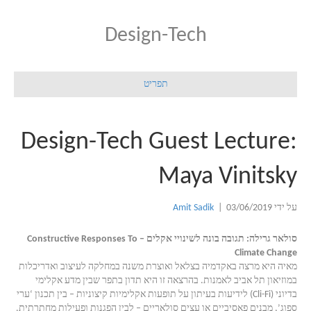
Design-Tech
תפריט
Design-Tech Guest Lecture:
Maya Vinitsky
על ידי
03/06/2019
|
Amit Sadik
סולאר גרילה: תגובה בונה לשינויי אקלים –
Constructive Responses To
Climate Change
מאיה היא מרצה באקדמיה בצלאל ואוצרת משנה במחלקה לעיצוב ואדריכלות
במוזיאון תל אביב לאמנות. בהרצאה זו היא תדון בתפר שבין מדע אקלימי
בדיוני
(Cli-Fi)
לידיעות בעיתון על תופעות אקלימיות קיצוניות – בין תכנון ‘ערי
ספוג’, מבנים פאסיביים או עצים סולאריים – לבין הפגנות ופעילות מחתרתית.