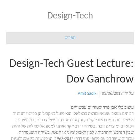
Design-Tech
תפריט
Design-Tech Guest Lecture:
Dov Ganchrow
על ידי
03/06/2019
|
Amit Sadik
עיצוב כלי אבן פרהיסטוריים עכשוויים
דב הינו מעצב עצמאי ומרצה בבצלאל. הוא פועל במקביל הן בביטוי רעיונות
אישיים ונסיוניים באובייקטים, והן עובד עם התעשייה בפיתוח מכשירים
רפואיים ומוצרי צריכה. בשיחה זו דב ייקח אותנו למסע אל שאלות של זהות
שבין הנרכש והתרבותי, לבין האבולוציוני או הגנטי. בשיחה תוצג סדרת
עבודות שיצר דב עם פרופ’ עמי דרך (1963-2012) המפגישות בין טכנולוגיות