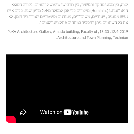
קצה, בין מכוני מחקר ותעשיה, בין תרחישי שימוש לדימויים. נקודת המוצא
היא: “אנחנו (Hominins) מייצרים כלי אבן למעלה מ-2.4 מליון שנה. כלים אילו
נעשו מגוונים, ייעודיים, משוכללים, מעודנים וסימטריים לאורך ציר הזמן. לא
את כל השינויים ניתן להסביר במונחים פונקציונליסטים”.
12.6.2019, 13:30, PeKA Architecture Gallery, Amado building, Faculty of
Architecture and Town Planning, Technion.