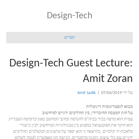
Design-Tech
תפריט
Design-Tech Guest Lecture:
Amit Zoran
על ידי
07/04/2019
|
Amit Sadik
מבוא לגסטרונומיה דיגיטלית
על חזון המטבח ההיברידי, בין תהליכים ידניים למיחשוב
עמית הוא מרצה בכיר בביה”ס להנדסה ומדעי המחשב באוניברסיטה העברית.
הוא חוקר את הפוטנציאל במפגש בין טכנולוגיות המיחשוב לבין כישורי
מלאכת-יד קלסיים. בהרצאה זו הוא יספר על מתכונים המשלבים תהליכים
ידניים עם כלי עיצוב ותכנון פרמטרים. הגישה הזו מאפשרת לטבח לשלוט