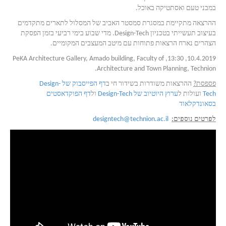
במבני טעם ואסתטיקה באוכל.
ההרצאה מתקיימת במסגרת סמסטר האביב של המסלול לתארים מתקדמים
בעיצוב תעשייתי בטכניון Design-Tech. מדי שבוע בימי רביעי בזמן הפסקת
הצהרים נארח הרצאות פתוחות עם מיטב המעצבים המקומיים.
10.4.2019, 13:30, PeKA Architecture Gallery, Amado building, Faculty of
Architecture and Town Planning, Technion.
פספסת?
ההרצאות משודרות בשידור חי ב
דף הפייסבוק של Design-
Tech
ועולות ל
ערוץ היוטיוב של Design-Tech
ול
דף הפוקדאסטים
בסאונדקלאוד
לפרטים נוספים:
designtech@technion.ac.il