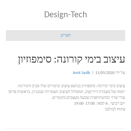
Design-Tech
תפריט
עיצוב בימי קורונה: סימפוזיון
על ידי
11/05/2020
|
Amit Sadik
עיצוב בימי קורונה: סימפוזיון בנושא עיצוב וביטויים שלו סביב הקורונה.
יוזמה של מעבדת דיזייןטק, המסלול לעיצוב תעשייתי בטכניון, בראשות פרופ’
עזרי טרזי ובהשתתפות שבעה מעצבים מקומיים.
יום רביעי , 6 למאי, 17:00 -19:00
פתוח לכולם!